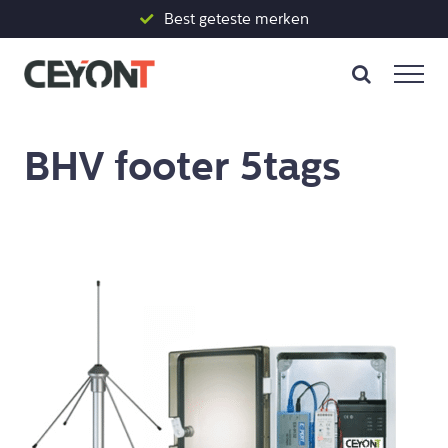
Skip
Best geteste merken
to
content
BHV footer 5tags