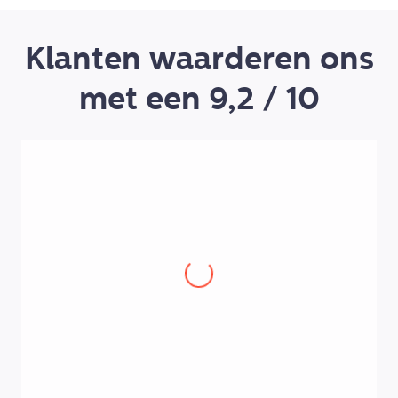
Klanten waarderen ons
met een 9,2 / 10
Henk-Paul Visser
,
Lamers Natuursteen
Het keukenoproepsysteem en de service
die vanuit Ceyont erbij komt zijn
top!
Uitstekende service, goed
meegedacht met de bedrijfsvoering,
prettig dat er een proefperiode was.
Daarom geef ik Ceyont een 9.