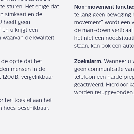
Non-movement functie
e sturen. Het enige dat
n simkaart en de
te lang geen beweging 
 U heeft geen
movement” wordt een v
en u krijgt een
de man-down verticaal t
aarvan de kwaliteit
het niet een noodsituatie
staan, kan ook een aut
Zoekalarm:
 de optie dat het
Wanneer u wo
rden mensen in de
geen communicatie vana
 120dB, vergelijkbaar
telefoon een harde pi
geactiveerd. Hierdoor k
worden teruggevonden.
 het toestel aan het
n hoes beschikbaar.