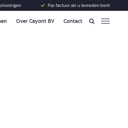
plossingen
Pas factuur als u tevreden bent
men
Over Ceyont BV
Contact