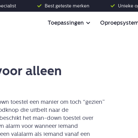
pecialist
Best geteste merken
Unieke o
Toepassingen
Oproepsyste
oor alleen
own toestel een manier om toch “gezien”
oodknop die uitbelt naar de
eschikt het man-down toestel over
wn alarm voor wanneer iemand
 een valalarm als iemand vanaf een