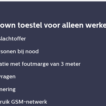
own toestel voor alleen werk
lachtoffer
rsonen bij nood
tie met foutmarge van 3 meter
vragen
mering
bruik GSM-netwerk