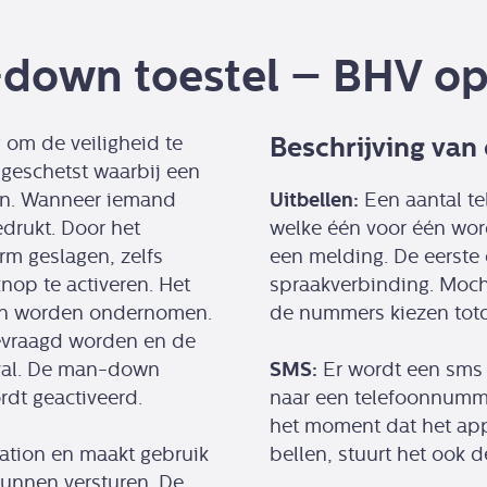
-down toestel – BHV o
Beschrijving van 
om de veiligheid te
 geschetst waarbij een
Uitbellen:
ijn. Wanneer iemand
Een aantal t
drukt. Door het
welke één voor één wor
rm geslagen, zelfs
een melding. De eerste 
nop te activeren. Het
spraakverbinding. Moch
 kan worden ondernomen.
de nummers kiezen totd
evraagd worden en de
SMS:
eval. De man-down
Er wordt een sms 
ordt geactiveerd.
naar een telefoonnumm
het moment dat het ap
tion en maakt gebruik
bellen, stuurt het ook d
unnen versturen. De