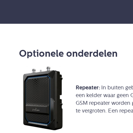
Optionele onderdelen
Repeater:
In buiten ge
een kelder waar geen G
GSM repeater worden g
te vergroten. Een repeat