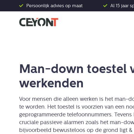
Skip
Persoonlijk advies op maat
Al 15 jaar s
to
content
Man-down toestel v
werkenden
Voor mensen die alleen werken is het man-d
te worden. Het toestel is voorzien van een n
geprogrammeerde telefoonnummers. Tevens b
cruciale passieve alarmen zoals het man-do
bijvoorbeeld bewusteloos op de grond ligt &